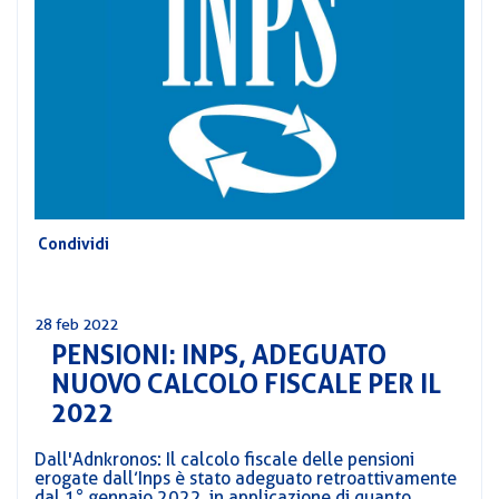
CORSI
PREVIDENZA
MOBILITÀ
CONVENZIONI
DEL
AREA
PERSONALE
DIRIGENZIALE
COMUNICATI
Condividi
CIRCOLARI
28 feb 2022
PENSIONI: INPS, ADEGUATO
NUOVO CALCOLO FISCALE PER IL
2022
Dall'Adnkronos: Il calcolo fiscale delle pensioni
erogate dall’Inps è stato adeguato retroattivamente
dal 1° gennaio 2022, in applicazione di quanto