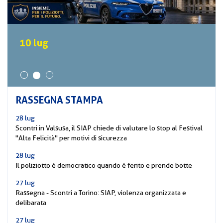
CORSI
PREVIDENZA
MOBILITÀ
10 lug
CONVENZIONI
DEL
AREA
PERSONALE
DIRIGENZIALE
RASSEGNA STAMPA
COMUNICATI
28 lug
CIRCOLARI
Scontri in Valsusa, il SIAP chiede di valutare lo stop al Festival
"Alta Felicità" per motivi di sicurezza
28 lug
Il poliziotto è democratico quando è ferito e prende botte
27 lug
Rassegna - Scontri a Torino: SIAP, violenza organizzata e
delibarata
27 lug