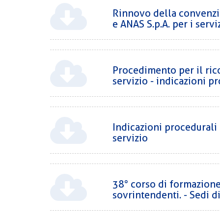
Rinnovo della convenzio
CORSI
PREVIDENZA
e ANAS S.p.A. per i servi
MOBILITÀ
CONVENZIONI
DEL
AREA
PERSONALE
Procedimento per il ri
DIRIGENZIALE
servizio - indicazioni 
COMUNICATI
CIRCOLARI
Indicazioni procedurali
servizio
38° corso di formazione 
sovrintendenti. - Sedi d