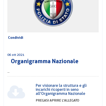
CORSI
PREVIDENZA
MOBILITÀ
CONVENZIONI
DEL
AREA
PERSONALE
DIRIGENZIALE
Condividi
COMUNICATI
06 ott 2021
CIRCOLARI
Organigramma Nazionale
...
Per visionare la struttura e gli
incarichi ricoperti in seno
all'Organigramma Nazionale
PREGASI APRIRE L'ALLEGATO