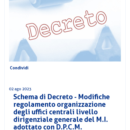
CORSI
PREVIDENZA
MOBILITÀ
CONVENZIONI
DEL
AREA
PERSONALE
DIRIGENZIALE
COMUNICATI
Condividi
CIRCOLARI
02 ago 2023
Schema di Decreto - Modifiche
regolamento organizzazione
degli uffici centrali livello
dirigenziale generale del M.I.
adottato con D.P.C.M.