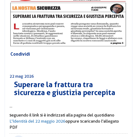
CORSI
PREVIDENZA
MOBILITÀ
CONVENZIONI
DEL
AREA
PERSONALE
DIRIGENZIALE
Condividi
COMUNICATI
CIRCOLARI
22 mag 2026
Superare la frattura tra
sicurezza e giustizia percepita
...
seguendo il link si è indirizzati alla pagina del quotidiano
L'Identità del 22 maggio 2026
oppure scaricando l'allegato
PDF