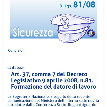
CORSI
PREVIDENZA
MOBILITÀ
CONVENZIONI
DEL
AREA
PERSONALE
DIRIGENZIALE
COMUNICATI
Condividi
CIRCOLARI
04 dic 2025
Art. 37, comma 7 del Decreto
Legislativo 9 aprile 2008, n.81.
Formazione del datore di lavoro
La Segreteria Nazionale, a seguito della recente
comunicazione del Ministero dell’Interno sulle novità
introdotte dalla Conferenza Stato–Regioni riguardo