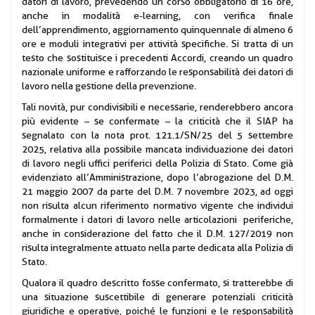
datori di lavoro, prevedendo un corso obbligatorio di 16 ore,
anche in modalità e-learning, con verifica finale
dell’apprendimento, aggiornamento quinquennale di almeno 6
ore e moduli integrativi per attività specifiche. Si tratta di un
testo che sostituisce i precedenti Accordi, creando un quadro
nazionale uniforme e rafforzando le responsabilità dei datori di
lavoro nella gestione della prevenzione.
Tali novità, pur condivisibili e necessarie, renderebbero ancora
più evidente – se confermate – la criticità che il SIAP ha
segnalato con la nota prot. 121.1/SN/25 del 5 settembre
2025, relativa alla possibile mancata individuazione dei datori
di lavoro negli uffici periferici della Polizia di Stato. Come già
evidenziato all’Amministrazione, dopo l’abrogazione del D.M.
21 maggio 2007 da parte del D.M. 7 novembre 2023, ad oggi
non risulta alcun riferimento normativo vigente che individui
formalmente i datori di lavoro nelle articolazioni periferiche,
anche in considerazione del fatto che il D.M. 127/2019 non
risulta integralmente attuato nella parte dedicata alla Polizia di
Stato.
Qualora il quadro descritto fosse confermato, si tratterebbe di
una situazione suscettibile di generare potenziali criticità
giuridiche e operative, poiché le funzioni e le responsabilità