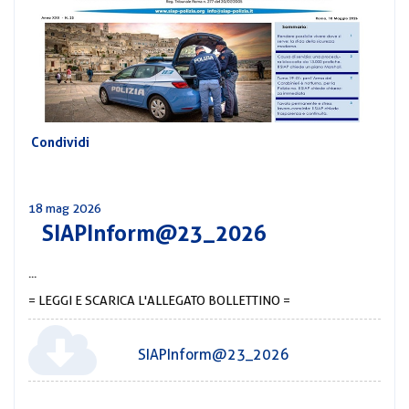
CORSI
PREVIDENZA
MOBILITÀ
CONVENZIONI
DEL
AREA
PERSONALE
Condividi
DIRIGENZIALE
COMUNICATI
18 mag 2026
CIRCOLARI
SIAPInform@23_2026
...
= LEGGI E SCARICA L'ALLEGATO BOLLETTINO =
SIAPInform@23_2026