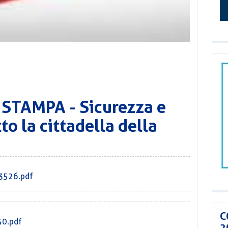
STAMPA - Sicurezza e
to la cittadella della
03526.pdf
C
50.pdf
2