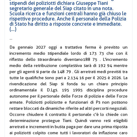
stipendi dei poliziotti dichiara Giuseppe Tiani
segretario generale del Siap citato in una nota.
Scuola ricerca e funzioni centrali hanno già chiuso le
rispettive procedure. Anche il personale della Polizia
di Stato ha diritto a risposte concrete e immediate.
(...)
...
Da gennaio 2027 oggi a trattativa ferma è previsto un
incremento medio stipendiale lordo di 173 73 che con il
riflesso dello straordinario diventano188 75 . L'incremento
medio della retribuzione complessiva sarà di 192 94 mentre
per gli agenti si parte da 148 79 . Gli arretrati medi previsti tra
tutte le qualifiche sono pari a 2.134 16 per il 2025 è 2026. La
rivendicazione del Siap si fonda su un chiaro principio
ordinamentale il D.Lgs. 195 1995 disciplina procedure
autonome per il personale delle Forze di polizia e delle Forze
armate. Poliziotti poliziotte e funzionari di Ps non possono
restare bloccati da dinamiche riferite ad altri percorsi negoziali.
Occorre chiudere il contratto il personale c'è lo chiede con
determinazione prosegue Tiani. Quindi vanno resi esigibili
arretrati e incrementi in busta paga per dare una prima risposta
ai poliziotti colpito come tutti i lavoratori da inflazione caro