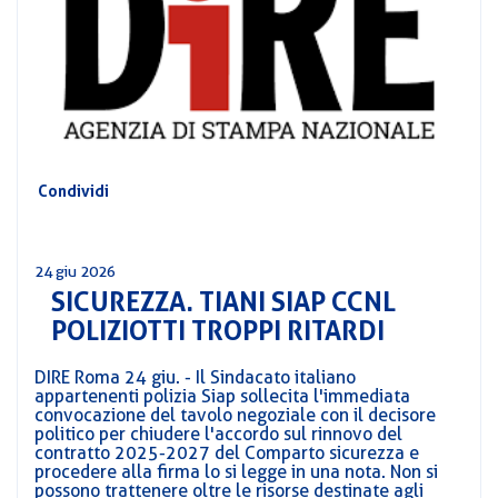
CORSI
PREVIDENZA
MOBILITÀ
CONVENZIONI
DEL
AREA
PERSONALE
DIRIGENZIALE
Condividi
COMUNICATI
CIRCOLARI
24 giu 2026
SICUREZZA. TIANI SIAP CCNL
POLIZIOTTI TROPPI RITARDI
DIRE Roma 24 giu. - Il Sindacato italiano
appartenenti polizia Siap sollecita l'immediata
convocazione del tavolo negoziale con il decisore
politico per chiudere l'accordo sul rinnovo del
contratto 2025-2027 del Comparto sicurezza e
procedere alla firma lo si legge in una nota. Non si
possono trattenere oltre le risorse destinate agli