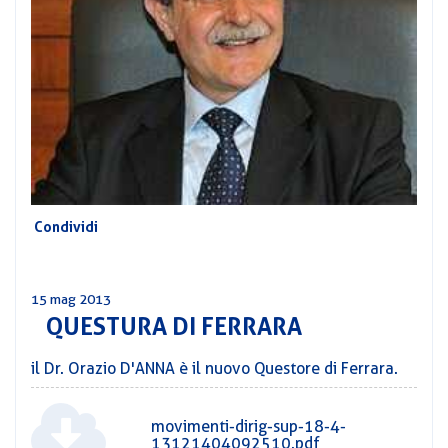
CORSI
PREVIDENZA
MOBILITÀ
CONVENZIONI
DEL
AREA
PERSONALE
DIRIGENZIALE
COMUNICATI
Condividi
CIRCOLARI
15 mag 2013
QUESTURA DI FERRARA
il Dr. Orazio D'ANNA è il nuovo Questore di Ferrara.
movimenti-dirig-sup-18-4-
13121404092510.pdf