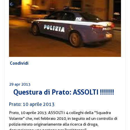
CORSI
PREVIDENZA
MOBILITÀ
CONVENZIONI
DEL
AREA
PERSONALE
DIRIGENZIALE
COMUNICATI
Condividi
CIRCOLARI
29 apr 2013
Questura di Prato: ASSOLTI !!!!!!!
Prato: 10 aprile 2013
Prato, 10 aprile 2013: ASSOLTI i 4 colleghi della "Squadra
Volante" che, nel febbraio 2010, in seguito ad un controllo di
polizia mirato originariamente alla ricerca di droga,