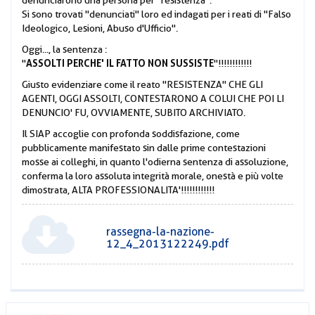
denunciarono una persona per "resistenza".
Si sono trovati "denunciati" loro ed indagati per i reati di "Falso
Ideologico, Lesioni, Abuso d'Ufficio".
Oggi..., la sentenza :
ASSOLTI PERCHE' IL FATTO NON SUSSISTE
"
"!!!!!!!!!!!!
Giusto evidenziare come il reato "RESISTENZA" CHE GLI
AGENTI, OGGI ASSOLTI, CONTESTARONO A COLUI CHE POI LI
DENUNCIO' FU, OVVIAMENTE, SUBITO ARCHIVIATO.
Il SIAP accoglie con profonda soddisfazione, come
pubblicamente manifestato sin dalle prime contestazioni
mosse ai colleghi, in quanto l'odierna sentenza di assoluzione,
conferma la loro assoluta integrità morale, onestà e più volte
dimostrata, ALTA PROFESSIONALITA'!!!!!!!!!!!!
rassegna-la-nazione-
12_4_2013122249.pdf