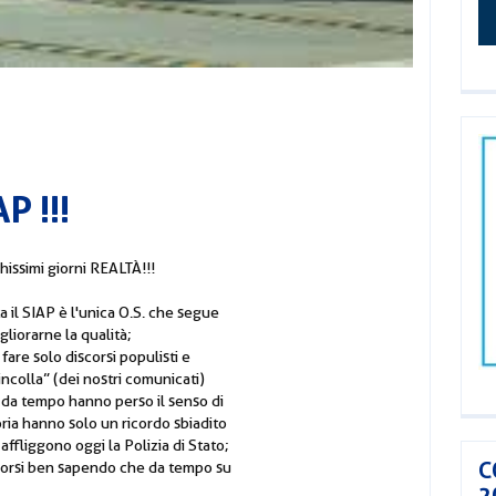
 !!!
issimi giorni REALTÀ!!!
 il SIAP è l'unica O.S. che segue
gliorarne la qualità;
re solo discorsi populisti e
ncolla” (dei nostri comunicati)
 da tempo hanno perso il senso di
ria hanno solo un ricordo sbiadito
ffliggono oggi la Polizia di Stato;
C
ricorsi ben sapendo che da tempo su
2