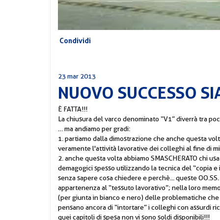
Condividi
23 mar 2013
NUOVO SUCCESSO SIAP
È FATTA!!!
La chiusura del varco denominato “V1” diverrà tra poch
… ma andiamo per gradi:
1. partiamo dalla dimostrazione che anche questa volta
veramente l'attività lavorative dei colleghi al fine di mi
2. anche questa volta abbiamo SMASCHERATO chi usa fa
demagogici spesso utilizzando la tecnica del “copia e i
senza sapere cosa chiedere e perchè... queste OO.SS.
appartenenza al “tessuto lavorativo”; nella loro memo
(per giunta in bianco e nero) delle problematiche che a
pensano ancora di “intortare” i colleghi con assurdi 
quei capitoli di spesa non vi sono soldi disponibili!!!