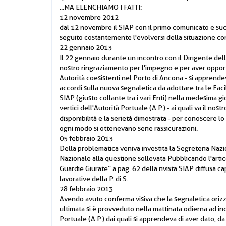
...MA ELENCHIAMO I FATTI:
12 novembre 2012
dal 12 novembre il SIAP con il primo comunicato e suc
seguito costantemente l'evolversi della situazione con 
22 gennaio 2013
Il 22 gennaio durante un incontro con il Dirigente della 
nostro ringraziamento per l'impegno e per aver oppor
Autorità coesistenti nel Porto di Ancona - si apprendev
accordi sulla nuova segnaletica da adottare tra le Facil
SIAP (giusto collante tra i vari Enti) nella medesima g
vertici dell'Autorità Portuale (A.P.) - ai quali va il no
disponibilità e la serietà dimostrata - per conoscere lo
ogni modo si ottenevano serie rassicurazioni.
05 febbraio 2013
Della problematica veniva investita la Segreteria Naz
Nazionale alla questione sollevata Pubblicando l'artic
Guardie Giurate” a pag. 62 della rivista SIAP diffusa ca
lavorative della P. di S.
28 febbraio 2013
Avendo avuto conferma visiva che la segnaletica orizz
ultimata si è provveduto nella mattinata odierna ad inco
Portuale (A.P.) dai quali si apprendeva di aver dato, da