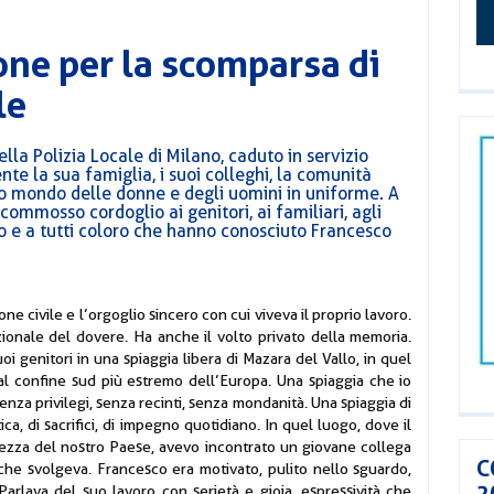
ne per la scomparsa di
le
la Polizia Locale di Milano, caduto in servizio
e la sua famiglia, i suoi colleghi, la comunità
ero mondo delle donne e degli uomini in uniforme. A
commosso cordoglio ai genitori, ai familiari, agli
ano e a tutti coloro che hanno conosciuto Francesco
ne civile e l’orgoglio sincero con cui viveva il proprio lavoro.
uzionale del dovere. Ha anche il volto privato della memoria.
oi genitori in una spiaggia libera di Mazara del Vallo, in quel
al confine sud più estremo dell’Europa. Una spiaggia che io
enza privilegi, senza recinti, senza mondanità. Una spiaggia di
tica, di sacrifici, di impegno quotidiano. In quel luogo, dove il
ezza del nostro Paese, avevo incontrato un giovane collega
C
 che svolgeva. Francesco era motivato, pulito nello sguardo,
2
arlava del suo lavoro con serietà e gioia, espressività che