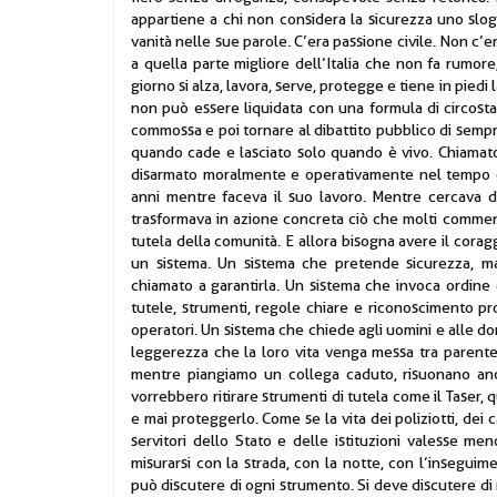
appartiene a chi non considera la sicurezza uno sloga
vanità nelle sue parole. C’era passione civile. Non c
a quella parte migliore dell’Italia che non fa rumore
giorno si alza, lavora, serve, protegge e tiene in piedi
non può essere liquidata con una formula di circost
commossa e poi tornare al dibattito pubblico di sempr
quando cade e lasciato solo quando è vivo. Chiamato 
disarmato moralmente e operativamente nel tempo or
anni mentre faceva il suo lavoro. Mentre cercava di
trasformava in azione concreta ciò che molti commentan
tutela della comunità. E allora bisogna avere il cora
un sistema. Un sistema che pretende sicurezza, m
chiamato a garantirla. Un sistema che invoca ordine
tutele, strumenti, regole chiare e riconoscimento pr
operatori. Un sistema che chiede agli uomini e alle d
leggerezza che la loro vita venga messa tra parentes
mentre piangiamo un collega caduto, risuonano anc
vorrebbero ritirare strumenti di tutela come il Taser,
e mai proteggerlo. Come se la vita dei poliziotti, dei ca
servitori dello Stato e delle istituzioni valesse men
misurarsi con la strada, con la notte, con l’inseguime
può discutere di ogni strumento. Si deve discutere di