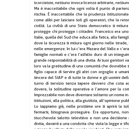
scorciatoie, nessuno invoca licenze arbitrarie, nessun
Ma è inaccettabile che ogni volta il punto di partenz
rischia. È inaccettabile che la prudenza istituzional
come alibi per lasciare soli gli operatori, che la r
civiltà. La civiltà di uno Stato democratico si mis
protegge chi protegge i cittadini. Francesco era uno
Italie, quella del Sud che educa alla fatica, alla famigl
dove la sicurezza si misura ogni giorno nelle strade, ne
nelle emergenze. In lui c’era Mazara del Vallo e c’era
famiglie normali e c’era l’asfalto duro di un insegui
grande responsabilità di una divisa. Ai suoi genitori
loro va la gratitudine di una comunità che dovrebbe sa
figlio capace di servire gli altri con orgoglio e uman
sincera del SIAP e di tutte le donne e gli uomini dell
turno di servizio senza sapere davvero che cosa acc
dovere, la solitudine operativa e l’amore per la co
Imprezzabile non deve diventare soltanto un nome in 
istituzioni, alla politica, alla giustizia, all’opinione 
Lo sappiamo già, nelle prossime ore si aprirà la so
fermarsi, bisognava proseguire. Era opportuno, no
stucchevole salotto televisivo e non una decisione d
divisa, davanti a una condotta che viola la legge e sf