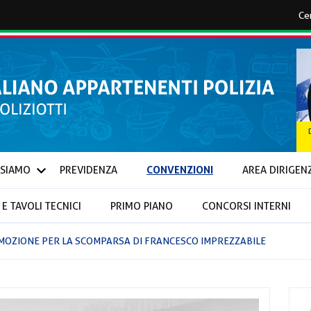
CONVENZIONI
 SIAMO
PREVIDENZA
AREA DIRIGEN
E TAVOLI TECNICI
PRIMO PIANO
CONCORSI INTERNI
IONALI E PROVINCIALI
MOZIONE PER LA SCOMPARSA DI FRANCESCO IMPREZZABILE