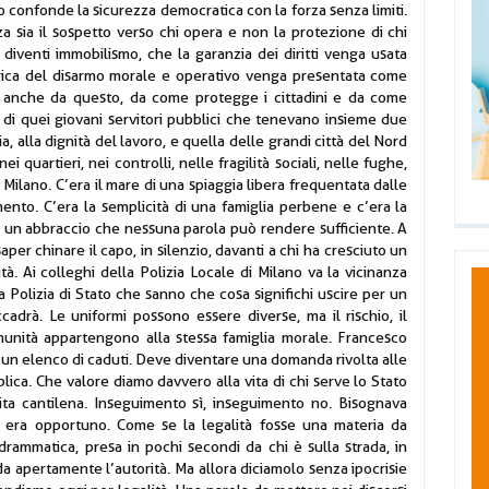
o confonde la sicurezza democratica con la forza senza limiti.
a sia il sospetto verso chi opera e non la protezione di chi
e diventi immobilismo, che la garanzia dei diritti venga usata
etorica del disarmo morale e operativo venga presentata come
ura anche da questo, da come protegge i cittadini e da come
 di quei giovani servitori pubblici che tenevano insieme due
ia, alla dignità del lavoro, e quella delle grandi città del Nord
i quartieri, nei controlli, nelle fragilità sociali, nelle fughe,
 Milano. C’era il mare di una spiaggia libera frequentata dalle
mento. C’era la semplicità di una famiglia perbene e c’era la
 va un abbraccio che nessuna parola può rendere sufficiente. A
per chinare il capo, in silenzio, davanti a chi ha cresciuto un
ità. Ai colleghi della Polizia Locale di Milano va la vicinanza
a Polizia di Stato che sanno che cosa significhi uscire per un
adrà. Le uniformi possono essere diverse, ma il rischio, il
munità appartengono alla stessa famiglia morale. Francesco
un elenco di caduti. Deve diventare una domanda rivolta alle
pubblica. Che valore diamo davvero alla vita di chi serve lo Stato
lita cantilena. Inseguimento sì, inseguimento no. Bisognava
n era opportuno. Come se la legalità fosse una materia da
rammatica, presa in pochi secondi da chi è sulla strada, in
ida apertamente l’autorità. Ma allora diciamolo senza ipocrisie