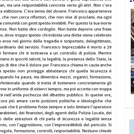
n, ma una responsabilità concreta verso gli altri. Non c’era
’era esibizione. C’era senso del dovere. Francesco apparteneva
, che non cerca riflettori, che non vive di proclami, ma ogni
 la comunità con gesti spesso invisibili. Per questo la sua morte
anza. Non basta dire cordoglio. Non basta deporre una frase
e, dove troppo spesso chi indossa una divisa viene celebrato
eroe nel giorno della tragedia e sospettato, delegittimato,
dinario del servizio. Francesco Imprezzabile è morto a 39
 fermare chi si sottraeva a un controllo di polizia. Mentre
o in ipocriti salotti, la legalità, la presenza dello Stato, la
ggio di dire che il dolore per Francesco chiama in causa anche
a spesso non protegge abbastanza chi quella sicurezza è
 quando ha paura, ma dimentica mezzi, organici, formazione,
ofessionale quando si tratta di sostenere concretamente gli
onne in uniforme di esserci sempre, ma poi accetta con troppa
i nell’arida pochezza del dibattito pubblico. In queste ore,
ora più amare certe posizioni politiche e ideologiche che
 quasi che il problema fosse sempre e solo limitare l’operatore
rabinieri, dei finanzieri, degli agenti della Polizia Locale, dei
o delle astrazioni di chi parla di sicurezza e legalità senza
nto, con l’aggressione, con l’imprevedibilità del pericolo. Si
 regole, formazione, controlli, responsabilità. Nessuno chiede