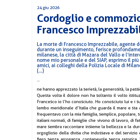
24 giu 2026
Cordoglio e commozio
Francesco Imprezzabi
La morte di Francesco Imprezzabile, agente del
durante un inseguimento, ferisce profondament
milanese, la città di Mazara del Vallo e l’int
nome mio personale e del SIAP, esprimo il più 
amici, ai colleghi della Polizia Locale di Mil
(...)
...
ne hanno apprezzato la serietà, la generosità, la passio
Questa volta il dolore non ha soltanto il volto istit
Francesco io l’ho conosciuto. Ho conosciuto lui e i su
lembo meridionale d’Italia che guarda il mare e sta 
frequentavo con la mia famiglia, semplice, popolare, s
italiani normali, di famiglie che vivono di lavoro, di fa
mare sembra raccontare insieme la bellezza e la dur
orgoglioso della divisa che indossava e del servizio
fiero senza arroganza, consapevole senza retorica. P