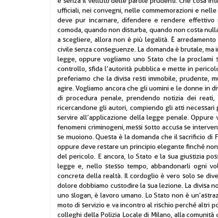
e senza il velluto delle parole prudenti. Che cosa in
ufficiali, nei convegni, nelle commemorazioni e nell
deve pur incarnare, difendere e rendere effettivo 
comoda, quando non disturba, quando non costa null
a scegliere, allora non è più legalità. È arredamento 
civile senza conseguenze. La domanda è brutale, ma in
legge, oppure vogliamo uno Stato che la proclami s
controllo, sfida l’autorità pubblica e mette in peric
preferiamo che la divisa resti immobile, prudente, m
agire. Vogliamo ancora che gli uomini e le donne in div
di procedura penale, prendendo notizia dei reati
ricercandone gli autori, compiendo gli atti necessari
servire all’applicazione della legge penale. Oppure vo
fenomeni criminogeni, messi sotto accusa se intervengon
se muoiono. Questa è la domanda che il sacrificio di 
oppure deve restare un principio elegante finché non in
del pericolo. E ancora, lo Stato e la sua giustizia pos
legge e, nello stesso tempo, abbandonarli ogni vo
concreta della realtà. Il cordoglio è vero solo se di
dolore dobbiamo custodire la sua lezione. La divisa no
uno slogan, è lavoro umano. Lo Stato non è un’astrazi
moto di servizio e va incontro al rischio perché altri poss
colleghi della Polizia Locale di Milano, alla comunità