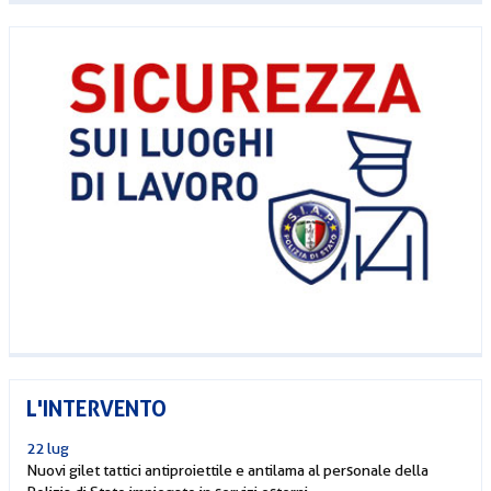
L'INTERVENTO
22 lug
Nuovi gilet tattici antiproiettile e antilama al personale della