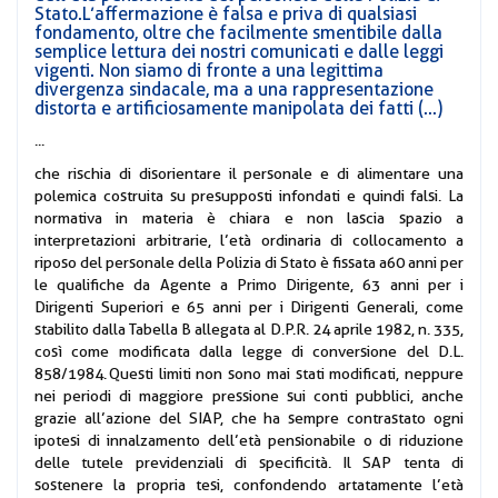
Stato. L’affermazione è falsa e priva di qualsiasi
fondamento, oltre che facilmente smentibile dalla
semplice lettura dei nostri comunicati e dalle leggi
vigenti. Non siamo di fronte a una legittima
divergenza sindacale, ma a una rappresentazione
distorta e artificiosamente manipolata dei fatti (...)
...
che rischia di disorientare il personale e di alimentare una
polemica costruita su presupposti infondati e quindi falsi. La
normativa in materia è chiara e non lascia spazio a
interpretazioni arbitrarie, l’età ordinaria di collocamento a
riposo del personale della Polizia di Stato è fissata a 60 anni per
le qualifiche da Agente a Primo Dirigente, 63 anni per i
Dirigenti Superiori e 65 anni per i Dirigenti Generali, come
stabilito dalla Tabella B allegata al D.P.R. 24 aprile 1982, n. 335,
così come modificata dalla legge di conversione del D.L.
858/1984. Questi limiti non sono mai stati modificati, neppure
nei periodi di maggiore pressione sui conti pubblici, anche
grazie all’azione del SIAP, che ha sempre contrastato ogni
ipotesi di innalzamento dell’età pensionabile o di riduzione
delle tutele previdenziali di specificità. Il SAP tenta di
sostenere la propria tesi, confondendo artatamente l’età