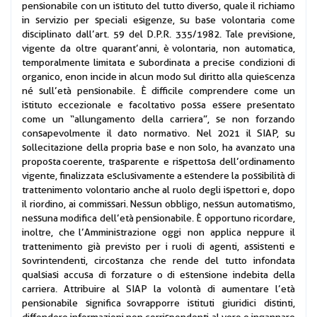
pensionabile con un istituto del tutto diverso, quale il richiamo
in servizio per speciali esigenze, su base volontaria come
disciplinato dall’art. 59 del D.P.R. 335/1982. Tale previsione,
vigente da oltre quarant’anni, è volontaria, non automatica,
temporalmente limitata e subordinata a precise condizioni di
organico, e non incide in alcun modo sul diritto alla quiescenza
né sull’età pensionabile. È difficile comprendere come un
istituto eccezionale e facoltativo possa essere presentato
come un “allungamento della carriera”, se non forzando
consapevolmente il dato normativo. Nel 2021 il SIAP, su
sollecitazione della propria base e non solo, ha avanzato una
proposta coerente, trasparente e rispettosa dell’ordinamento
vigente, finalizzata esclusivamente a estendere la possibilità di
trattenimento volontario anche al ruolo degli ispettori e, dopo
il riordino, ai commissari. Nessun obbligo, nessun automatismo,
nessuna modifica dell’età pensionabile. È opportuno ricordare,
inoltre, che l’Amministrazione oggi non applica neppure il
trattenimento già previsto per i ruoli di agenti, assistenti e
sovrintendenti, circostanza che rende del tutto infondata
qualsiasi accusa di forzature o di estensione indebita della
carriera. Attribuire al SIAP la volontà di aumentare l’età
pensionabile significa sovrapporre istituti giuridici distinti,
diffondere informazioni non corrispondenti al vero e ingannare