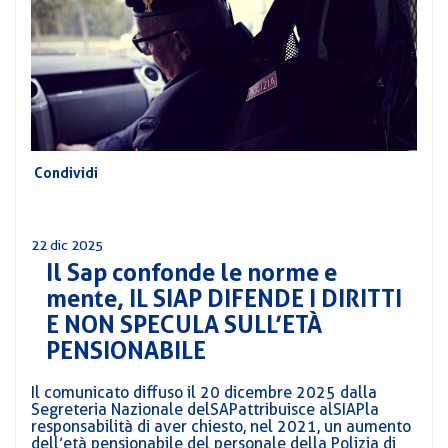
CORSI
PREVIDENZA
MOBILITÀ
CONVENZIONI
DEL
AREA
PERSONALE
DIRIGENZIALE
Condividi
COMUNICATI
CIRCOLARI
22 dic 2025
Il Sap confonde le norme e
mente, IL SIAP DIFENDE I DIRITTI
E NON SPECULA SULL’ETÀ
PENSIONABILE
Il comunicato diffuso il 20 dicembre 2025 dalla
Segreteria Nazionale del SAP attribuisce al SIAP la
responsabilità di aver chiesto, nel 2021, un aumento
dell’età pensionabile del personale della Polizia di