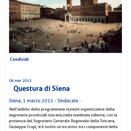
CORSI
PREVIDENZA
MOBILITÀ
CONVENZIONI
DEL
AREA
PERSONALE
DIRIGENZIALE
COMUNICATI
Condividi
CIRCOLARI
06 mar 2012
Questura di Siena
Siena, 1 marzo 2012 - Sindacale -
Nell'ambito delle programmate riunioni organizzative delle
segreterie provinciali toscane, nella mattinata odierna, con la
presenza del Segretario Generale Regionale della Toscana,
Giuseppe Crupi, si è svolto un incontro tra i componenti della