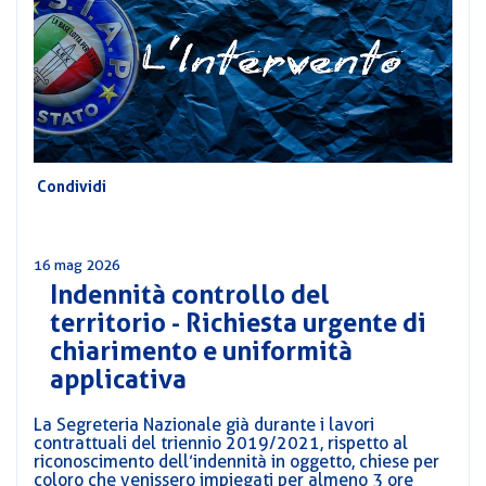
CORSI
PREVIDENZA
MOBILITÀ
CONVENZIONI
DEL
AREA
PERSONALE
DIRIGENZIALE
Condividi
COMUNICATI
CIRCOLARI
16 mag 2026
Indennità controllo del
territorio - Richiesta urgente di
chiarimento e uniformità
applicativa
La Segreteria Nazionale già durante i lavori
contrattuali del triennio 2019/2021, rispetto al
riconoscimento dell’indennità in oggetto, chiese per
coloro che venissero impiegati per almeno 3 ore