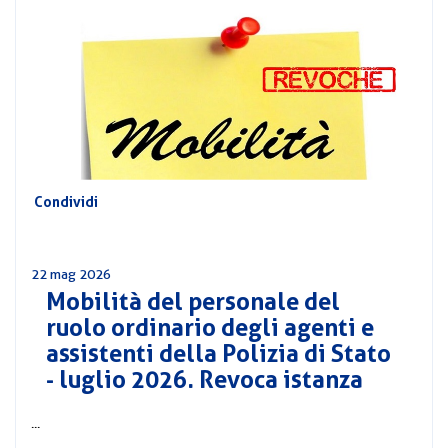
CORSI
PREVIDENZA
MOBILITÀ
CONVENZIONI
DEL
AREA
PERSONALE
DIRIGENZIALE
COMUNICATI
Condividi
CIRCOLARI
22 mag 2026
Mobilità del personale del
ruolo ordinario degli agenti e
assistenti della Polizia di Stato
- luglio 2026. Revoca istanza
...