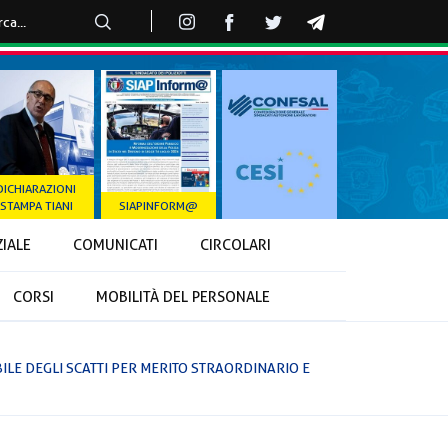
DICHIARAZIONI
STAMPA TIANI
SIAPINFORM@
ZIALE
COMUNICATI
CIRCOLARI
CORSI
MOBILITÀ DEL PERSONALE
BILE DEGLI SCATTI PER MERITO STRAORDINARIO E