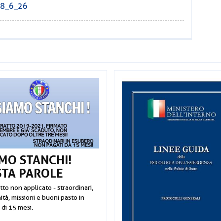
_18_6_26
MO STANCHI!
STA PAROLE
to non applicato - straordinari,
tà, missioni e buoni pasto in
 di 15 mesi.