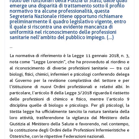
ruolo dei funzionari della Polizia di Stato, dalle quali
emerge una disparità di trattamento sotto il profilo
normativo tra alcune professionalità, questa
Segreteria Nazionale ritiene opportuno richiamare
preliminarmente il quadro legislativo vigente, entro
il quale si riscontra una evidente mancanza di
uniformità nel riconoscimento delle professioni
sanitarie nell’ambito del pubblico impiego. (...)
...
La normativa di riferimento è la Legge 11 gennaio 2018, n. 3,
nota come “Legge Lorenzin”, che ha provveduto al riordino e
al riconoscimento di diverse professioni sanitarie — tra cui
biologi, fisici, chimici, infermieri e psicologi conferendo delega
al Governo per la revisione complessiva del settore e per
l’istituzione di nuovi Ordini professionali e relativi albi. In
particolare, l’articolo 8 della Legge 3/2018 riguarda il riassetto
delle professioni di chimico e fisico, mentre l’articolo 9
disciplina quelle di biologo e psicologo. Per gli psicologi, la
stessa legge ha ufficialmente sancito la natura sanitaria della
loro attività, trasferendone la vigilanza dal Ministero della
Giustizia al Ministero della Salute e favorendo, nel contempo,
la costituzione degli Ordini delle Professioni Infermieristiche e
Ostetriche, con le rispettive Federazioni nazionali.