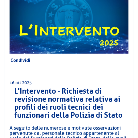
CORSI
PREVIDENZA
MOBILITÀ
CONVENZIONI
DEL
AREA
PERSONALE
DIRIGENZIALE
Condividi
COMUNICATI
CIRCOLARI
16 ott 2025
L'Intervento - Richiesta di
revisione normativa relativa ai
profili dei ruoli tecnici dei
funzionari della Polizia di Stato
A seguito delle numerose e motivate osservazioni
pervenute dal personale tecnico appartenente al