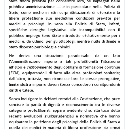
stata finora prevista per consentire loro, se impiegati nella
pubblica amministrazione — e in particolare nella Polizia di
Stato, come anche in altri corpi istituzionali di esercitare la
libera professione alle medesime condizioni previste per
medici e psicologi. In seno alla Polizia di Stato, infatti,
specifiche deroghe legislative alle incompatibilità con il
pubblico impiego sono state introdotte esclusivamente per i
medici e, da ultimo, per gli psicologi, mentre nulla di simile è
stato disposto per biologi e chimici.
Ne deriva una situazione paradossale: da un lato
l’Amministrazione impone a tali professionisti l’iscrizione
all’albo e l’assolvimento degli obblighi di formazione continua
(ECM), equiparandoli di fatto alle altre professioni sanitarie;
dall’altro, tuttavia, non riconosce loro le stesse prerogative,
limitandosi a imporre doveri senza concedere i corrispondenti
diritti e tutele.
Senza indulgere in richiami retorici alla Costituzione, che pure
sancisce la parità di dignità e riconoscimento tra le diverse
categorie professionali, appare evidente che, alla luce delle
recenti evoluzioni giurisprudenziali e normative che hanno
equiparato la posizione degli psicologi della Polizia di Stato a
quella dei medici in materia di libera professione, sia ormai