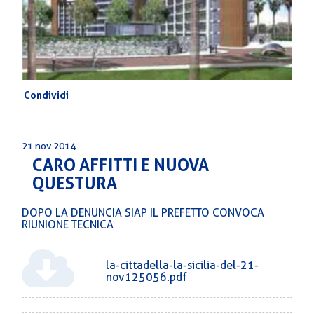
CORSI
PREVIDENZA
MOBILITÀ
CONVENZIONI
DEL
AREA
PERSONALE
Condividi
DIRIGENZIALE
COMUNICATI
21 nov 2014
CARO AFFITTI E NUOVA
CIRCOLARI
QUESTURA
DOPO LA DENUNCIA SIAP IL PREFETTO CONVOCA
RIUNIONE TECNICA
la-cittadella-la-sicilia-del-21-
nov125056.pdf