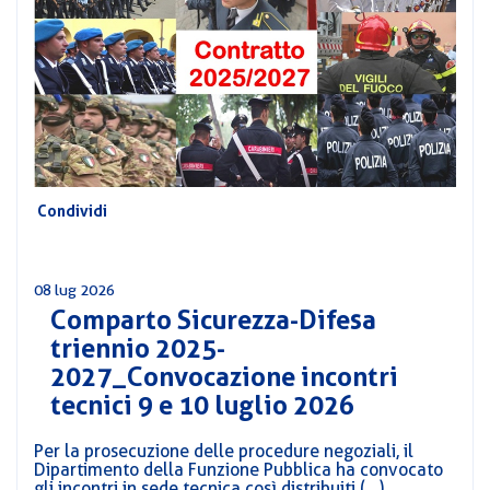
CORSI
PREVIDENZA
MOBILITÀ
CONVENZIONI
DEL
AREA
PERSONALE
DIRIGENZIALE
Condividi
COMUNICATI
CIRCOLARI
08 lug 2026
Comparto Sicurezza-Difesa
triennio 2025-
2027_Convocazione incontri
tecnici 9 e 10 luglio 2026
Per la prosecuzione delle procedure negoziali, il
Dipartimento della Funzione Pubblica ha convocato
gli incontri in sede tecnica così distribuiti (...)