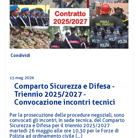
CORSI
PREVIDENZA
MOBILITÀ
CONVENZIONI
DEL
AREA
PERSONALE
DIRIGENZIALE
Condividi
COMUNICATI
CIRCOLARI
15 mag 2026
Comparto Sicurezza e Difesa -
Triennio 2025/2027 -
Convocazione incontri tecnici
Per la prosecuzione delle procedure negoziali, sono
convocati gli incontri, in sede tecnica, del Comparto
Sicurezza e Difesa per il triennio 2025/2027
martedì 26 maggio alle ore 10,30 per le Forze di
Polizia ad ordinamento civile (...)