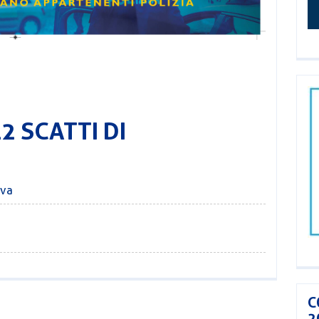
2 SCATTI DI
iva
C
2