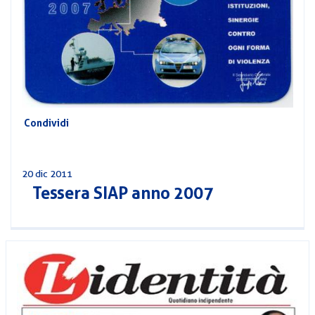
CORSI
PREVIDENZA
MOBILITÀ
CONVENZIONI
DEL
AREA
PERSONALE
DIRIGENZIALE
Condividi
COMUNICATI
CIRCOLARI
20 dic 2011
Tessera SIAP anno 2007