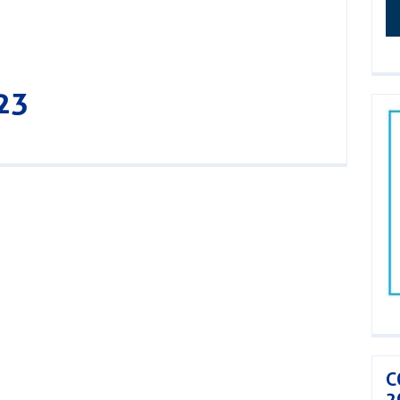
23
C
2