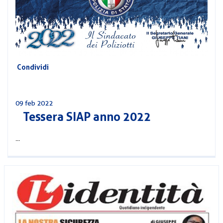
CORSI
PREVIDENZA
MOBILITÀ
CONVENZIONI
DEL
AREA
PERSONALE
Condividi
DIRIGENZIALE
COMUNICATI
09 feb 2022
Tessera SIAP anno 2022
CIRCOLARI
...