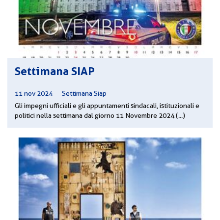
CORSI
PREVIDENZA
MOBILITÀ
CONVENZIONI
DEL
AREA
PERSONALE
Settimana SIAP
DIRIGENZIALE
11 nov 2024
|
Settimana Siap
COMUNICATI
Gli impegni ufficiali e gli appuntamenti sindacali, istituzionali e
politici nella settimana dal giorno 11 Novembre 2024 (...)
CIRCOLARI