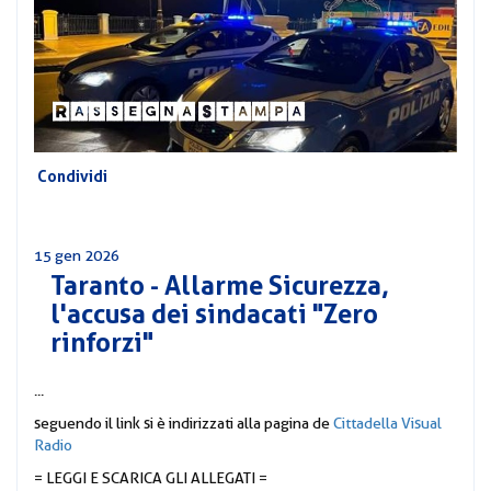
CORSI
PREVIDENZA
MOBILITÀ
CONVENZIONI
DEL
AREA
PERSONALE
DIRIGENZIALE
Condividi
COMUNICATI
15 gen 2026
CIRCOLARI
Taranto - Allarme Sicurezza,
l'accusa dei sindacati "Zero
rinforzi"
...
seguendo il link si è indirizzati alla pagina de
Cittadella Visual
Radio
= LEGGI E SCARICA GLI ALLEGATI =