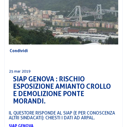
CORSI
PREVIDENZA
MOBILITÀ
CONVENZIONI
DEL
AREA
PERSONALE
DIRIGENZIALE
Condividi
COMUNICATI
CIRCOLARI
25 mar 2019
SIAP GENOVA : RISCHIO
ESPOSIZIONE AMIANTO CROLLO
E DEMOLIZIONE PONTE
MORANDI.
IL QUESTORE RISPONDE AL SIAP (E PER CONOSCENZA
ALTRI SINDACATI): CHIESTI I DATI AD ARPAL.
SIAP GENOVA