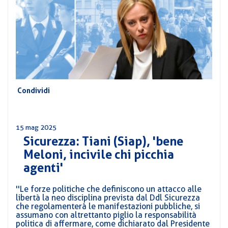
CORSI
PREVIDENZA
MOBILITÀ
CONVENZIONI
DEL
AREA
PERSONALE
DIRIGENZIALE
Condividi
COMUNICATI
CIRCOLARI
15 mag 2025
Sicurezza: Tiani (Siap), 'bene
Meloni, incivile chi picchia
agenti'
''Le forze politiche che definiscono un attacco alle
libertà la neo disciplina prevista dal Ddl Sicurezza
che regolamenterà le manifestazioni pubbliche, si
assumano con altrettanto piglio la responsabilità
politica di affermare, come dichiarato dal Presidente