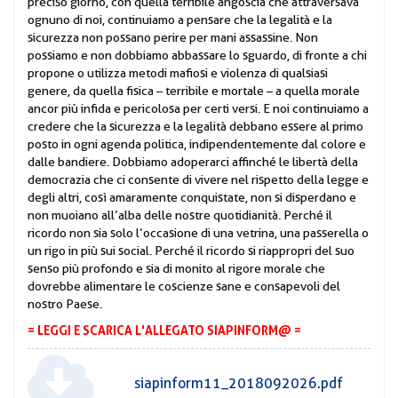
preciso giorno, con quella terribile angoscia che attraversava
ognuno di noi, continuiamo a pensare che la legalità e la
sicurezza non possano perire per mani assassine. Non
possiamo e non dobbiamo abbassare lo sguardo, di fronte a chi
propone o utilizza metodi mafiosi e violenza di qualsiasi
genere, da quella fisica – terribile e mortale – a quella morale
ancor più infida e pericolosa per certi versi. E noi continuiamo a
credere che la sicurezza e la legalità debbano essere al primo
posto in ogni agenda politica, indipendentemente dal colore e
dalle bandiere. Dobbiamo adoperarci affinché le libertà della
democrazia che ci consente di vivere nel rispetto della legge e
degli altri, così amaramente conquistate, non si disperdano e
non muoiano all’alba delle nostre quotidianità. Perché il
ricordo non sia solo l’occasione di una vetrina, una passerella o
un rigo in più sui social. Perché il ricordo si riappropri del suo
senso più profondo e sia di monito al rigore morale che
dovrebbe alimentare le coscienze sane e consapevoli del
nostro Paese.
= LEGGI E SCARICA L'ALLEGATO SIAPINFORM@ =
siapinform11_2018092026.pdf