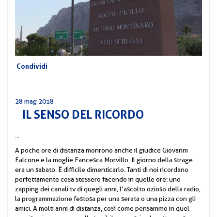
CORSI
PREVIDENZA
MOBILITÀ
CONVENZIONI
DEL
AREA
PERSONALE
Condividi
DIRIGENZIALE
COMUNICATI
28 mag 2018
IL SENSO DEL RICORDO
CIRCOLARI
...
A poche ore di distanza morirono anche il giudice Giovanni
Falcone e la moglie Fancesca Morvillo. Il giorno della strage
era un sabato. È difficile dimenticarlo. Tanti di noi ricordano
perfettamente cosa stessero facendo in quelle ore: uno
zapping dei canali tv di quegli anni, l’ascolto ozioso della radio,
la programmazione festosa per una serata o una pizza con gli
amici. A molti anni di distanza, così come pensammo in quel