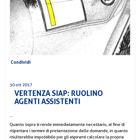
CORSI
PREVIDENZA
MOBILITÀ
CONVENZIONI
DEL
AREA
PERSONALE
DIRIGENZIALE
COMUNICATI
Condividi
CIRCOLARI
30 ott 2017
VERTENZA SIAP: RUOLINO
AGENTI ASSISTENTI
...
Quanto sopra si rende immediatamente necessario, al fine di
rispettare i termini di presentazione delle domande, in quanto
risulterebbe impossibile per gli aspiranti calcolare la propria