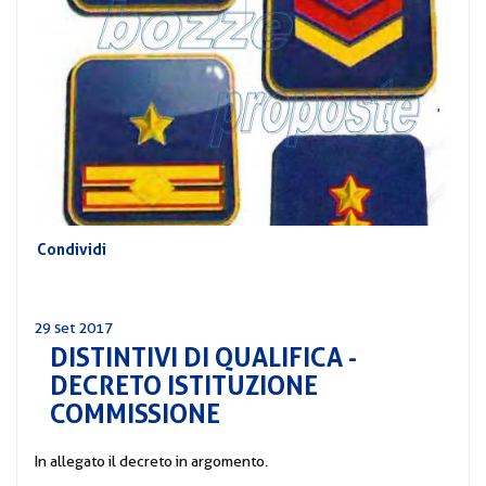
CORSI
PREVIDENZA
MOBILITÀ
CONVENZIONI
DEL
AREA
PERSONALE
DIRIGENZIALE
COMUNICATI
Condividi
CIRCOLARI
29 set 2017
DISTINTIVI DI QUALIFICA -
DECRETO ISTITUZIONE
COMMISSIONE
In allegato il decreto in argomento.