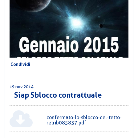
CORSI
PREVIDENZA
MOBILITÀ
CONVENZIONI
DEL
AREA
PERSONALE
DIRIGENZIALE
COMUNICATI
Condividi
CIRCOLARI
19 nov 2014
Siap Sblocco contrattuale
confermato-lo-sblocco-del-tetto-
retrib085837.pdf