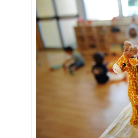
CORSI
PREVIDENZA
MOBILITÀ
CONVENZIONI
DEL
AREA
PERSONALE
DIRIGENZIALE
COMUNICATI
CIRCOLARI