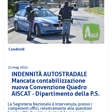
CORSI
PREVIDENZA
MOBILITÀ
CONVENZIONI
DEL
AREA
PERSONALE
DIRIGENZIALE
Condividi
COMUNICATI
CIRCOLARI
23 mag 2025
INDENNITÀ AUTOSTRADALE
Mancata contabilizzazione
nuova Convenzione Quadro
AISCAT - Dipartimento della P.S.
La Segreteria Nazionale è intervenuta, presso i
competenti uffici, relativamente alle questioni