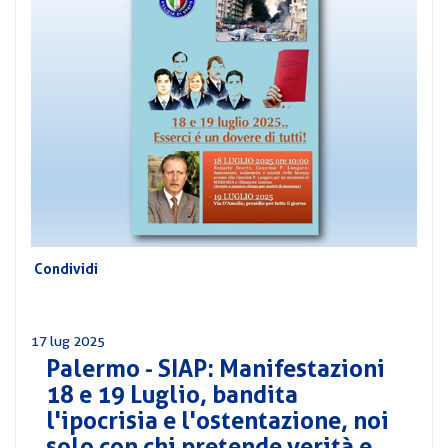
CORSI
PREVIDENZA
MOBILITÀ
CONVENZIONI
DEL
AREA
PERSONALE
DIRIGENZIALE
COMUNICATI
CIRCOLARI
Condividi
17 lug 2025
Palermo - SIAP: Manifestazioni
18 e 19 Luglio, bandita
l'ipocrisia e l'ostentazione, noi
solo con chi pretende verità e