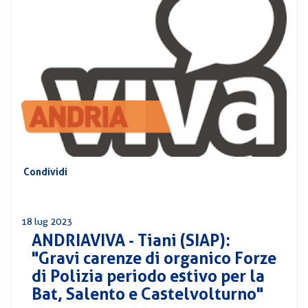
CORSI
PREVIDENZA
MOBILITÀ
CONVENZIONI
DEL
AREA
PERSONALE
DIRIGENZIALE
COMUNICATI
CIRCOLARI
Condividi
18 lug 2023
ANDRIAVIVA - Tiani (SIAP):
"Gravi carenze di organico Forze
di Polizia periodo estivo per la
Bat, Salento e Castelvolturno"