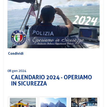
CORSI
PREVIDENZA
MOBILITÀ
CONVENZIONI
DEL
AREA
PERSONALE
DIRIGENZIALE
COMUNICATI
Condividi
CIRCOLARI
08 gen 2024
CALENDARIO 2024 - OPERIAMO
IN SICUREZZA