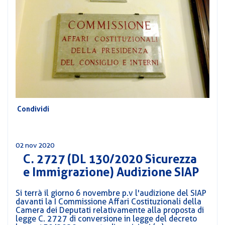
CORSI
PREVIDENZA
MOBILITÀ
CONVENZIONI
DEL
AREA
PERSONALE
DIRIGENZIALE
COMUNICATI
Condividi
CIRCOLARI
02 nov 2020
C. 2727 (DL 130/2020 Sicurezza
e Immigrazione) Audizione SIAP
Si terrà il giorno 6 novembre p.v l'audizione del SIAP
davanti la I Commissione Affari Costituzionali della
Camera dei Deputati relativamente alla proposta di
legge C. 2727 di conversione in legge del decreto