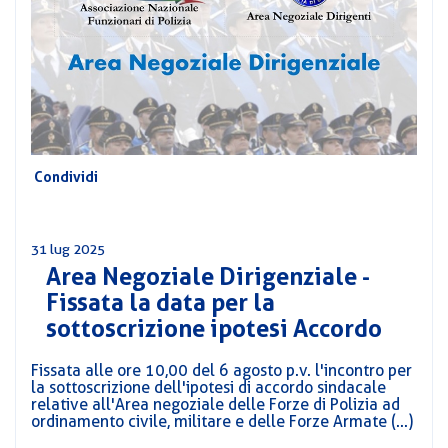
CORSI
PREVIDENZA
MOBILITÀ
CONVENZIONI
DEL
AREA
PERSONALE
DIRIGENZIALE
Condividi
COMUNICATI
CIRCOLARI
31 lug 2025
Area Negoziale Dirigenziale -
Fissata la data per la
sottoscrizione ipotesi Accordo
Fissata alle ore 10,00 del 6 agosto p.v. l'incontro per
la sottoscrizione dell'ipotesi di accordo sindacale
relative all'Area negoziale delle Forze di Polizia ad
ordinamento civile, militare e delle Forze Armate (...)