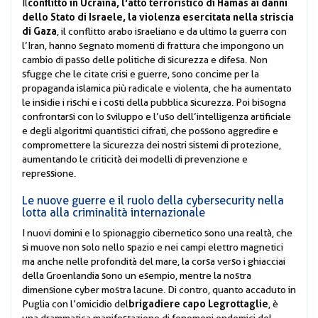
conflitto in Ucraina, l’atto terroristico di Hamas ai danni
Il
dello Stato di Israele, la violenza esercitata nella striscia
di Gaza
, il conflitto arabo israeliano e da ultimo la guerra con
l’Iran, hanno segnato momenti di frattura che impongono un
cambio di passo delle politiche di sicurezza e difesa. Non
sfugge che le citate crisi e guerre, sono concime per la
propaganda islamica più radicale e violenta, che ha aumentato
le insidie i rischi e i costi della pubblica sicurezza. Poi bisogna
confrontarsi con lo sviluppo e l’uso dell’intelligenza artificiale
e degli algoritmi quantistici cifrati, che possono aggredire e
compromettere la sicurezza dei nostri sistemi di protezione,
aumentando le criticità dei modelli di prevenzione e
repressione.
Le nuove guerre e il ruolo della cybersecurity nella
lotta alla criminalità internazionale
I nuovi domini e lo spionaggio cibernetico sono una realtà, che
si muove non solo nello spazio e nei campi elettro magnetici
ma anche nelle profondità del mare, la corsa verso i ghiacciai
della Groenlandia sono un esempio, mentre la nostra
dimensione cyber mostra lacune. Di contro, quanto accaduto in
brigadiere capo Legrottaglie
Puglia con l’omicidio del
, è
una drammatica manifestazione di fenomeni endemici del