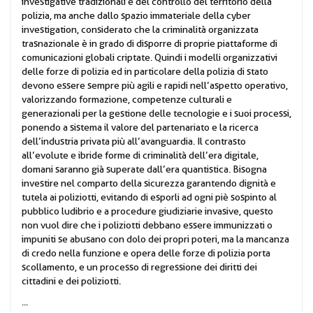
investigative tradizionali e del controllo del territorio della
polizia, ma anche dallo spazio immateriale della cyber
investigation, considerato che la criminalità organizzata
trasnazionale è in grado di disporre di proprie piattaforme di
comunicazioni globali criptate. Quindi i modelli organizzativi
delle forze di polizia ed in particolare della polizia di stato
devono essere sempre più agili e rapidi nell’aspetto operativo,
valorizzando formazione, competenze culturali e
generazionali per la gestione delle tecnologie e i suoi processi,
ponendo a sistema il valore del partenariato e la ricerca
dell’industria privata più all’avanguardia. Il contrasto
all’evolute e ibride forme di criminalità dell’era digitale,
domani saranno già superate dall’era quantistica. Bisogna
investire nel comparto della sicurezza garantendo dignità e
tutela ai poliziotti, evitando di esporli ad ogni piè sospinto al
pubblico ludibrio e a procedure giudiziarie invasive, questo
non vuol dire che i poliziotti debbano essere immunizzati o
impuniti se abusano con dolo dei propri poteri, ma la mancanza
di credo nella funzione e opera delle forze di polizia porta
scollamento, e un processo di regressione dei diritti dei
cittadini e dei poliziotti.
...