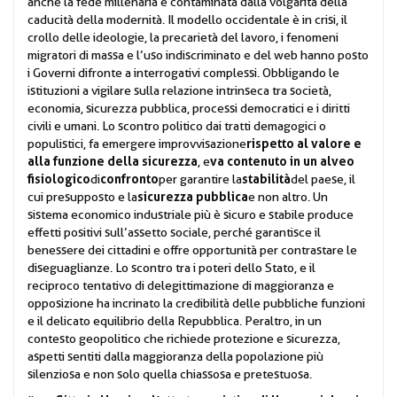
anche la fede millenaria è contaminata dalla volgarità della
caducità della modernità. Il modello occidentale è in crisi, il
crollo delle ideologie, la precarietà del lavoro, i fenomeni
migratori di massa e l’uso indiscriminato e del web hanno posto
i Governi difronte a interrogativi complessi. Obbligando le
istituzioni a vigilare sulla relazione intrinseca tra società,
economia, sicurezza pubblica, processi democratici e i diritti
civili e umani. Lo scontro politico dai tratti demagogici o
rispetto al valore e
populistici, fa emergere improvvisazione
alla funzione della sicurezza
va contenuto in un alveo
, e
fisiologico
confronto
stabilità
di
per garantire la
del paese, il
sicurezza pubblica
cui presupposto e la
e non altro. Un
sistema economico industriale più è sicuro e stabile produce
effetti positivi sull’assetto sociale, perché garantisce il
benessere dei cittadini e offre opportunità per contrastare le
diseguaglianze. Lo scontro tra i poteri dello Stato, e il
reciproco tentativo di delegittimazione di maggioranza e
opposizione ha incrinato la credibilità delle pubbliche funzioni
e il delicato equilibrio della Repubblica. Peraltro, in un
contesto geopolitico che richiede protezione e sicurezza,
aspetti sentiti dalla maggioranza della popolazione più
silenziosa e non solo quella chiassosa e pretestuosa.